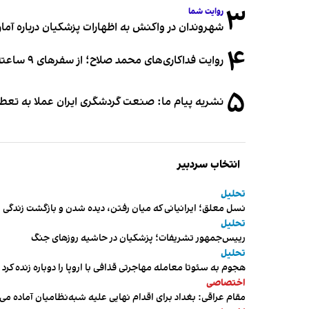
۳
روایت شما
شهروندان در واکنش به اظهارات پزشکیان درباره آمار ج
۴
روایت فداکاری‌های محمد صلاح؛ از سفرهای ۹ ساعته تا خوابیدن زیر آسمان قاهره
۵
نشریه پیام ما: صنعت گردشگری ایران عملا به تع
انتخاب سردبیر
تحلیل
نسل معلق؛ ایرانیانی که میان رفتن، دیده شدن و بازگشت زندگی م
تحلیل
رییس‌جمهور تشریفات؛ پزشکیان در حاشیه روزهای جنگ
تحلیل
هجوم به سئوتا معامله مهاجرتی قذافی با اروپا را دوباره زنده کرد
اختصاصی
مقام عراقی: بغداد برای اقدام نهایی علیه شبه‌نظامیان آماده می