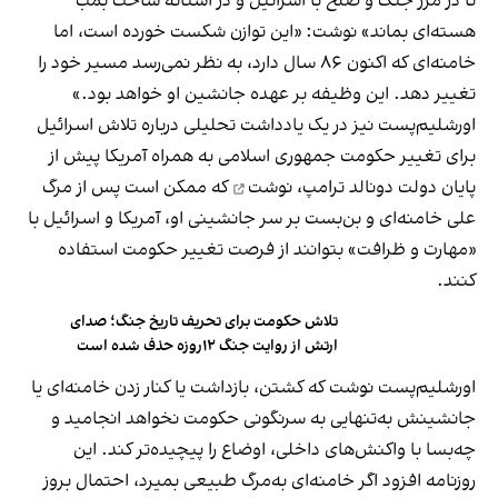
تا در مرز جنگ و صلح با اسرائیل و در آستانه ساخت بمب
هسته‌ای بماند» نوشت: «این توازن شکست خورده است، اما
خامنه‌ای که اکنون ۸۶ سال دارد، به نظر نمی‌رسد مسیر خود را
تغییر دهد. این وظیفه بر عهده جانشین او خواهد بود.»
اورشلیم‌پست نیز در یک یادداشت تحلیلی درباره تلاش اسرائیل
برای تغییر حکومت جمهوری اسلامی به همراه آمریکا پیش از
پایان دولت دونالد ترامپ،
نوشت
که ممکن است پس از مرگ
علی خامنه‌ای و بن‌بست بر سر جانشینی او،‌ آمریکا و اسرائیل با
«مهارت و ظرافت» بتوانند از فرصت تغییر حکومت استفاده
کنند.
تلاش حکومت برای تحریف تاریخ جنگ؛ صدای
ارتش از روایت جنگ ۱۲روزه حذف شده است
اورشلیم‌پست نوشت که کشتن، بازداشت یا کنار زدن خامنه‌ای یا
جانشینش به‌تنهایی به سرنگونی حکومت نخواهد انجامید و
چه‌بسا با واکنش‌های داخلی، اوضاع را پیچیده‌تر کند. این
روزنامه افزود اگر خامنه‌ای به‌مرگ طبیعی بمیرد، احتمال بروز