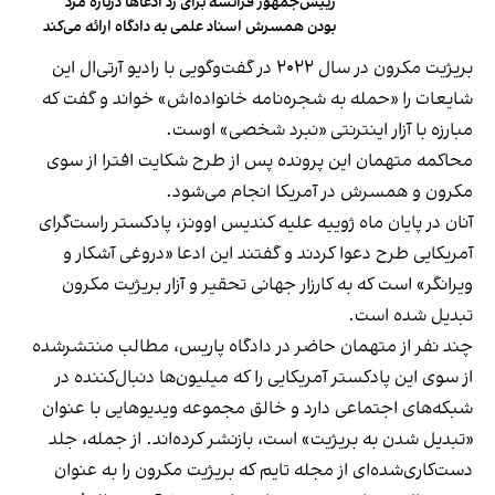
رییس‌جمهور فرانسه برای رد ادعاها درباره مرد
بودن همسرش اسناد علمی به دادگاه ارائه می‌کند
بریژیت مکرون در سال ۲۰۲۲ در گفت‌وگویی با رادیو آرتی‌ال این
شایعات را «حمله‌ به شجره‌نامه خانواده‌‌اش» خواند و گفت که
مبارزه با آزار اینترنتی «نبرد شخصی» اوست.
محاکمه متهمان این پرونده پس از طرح شکایت افترا از سوی
مکرون و همسرش در آمریکا انجام می‌شود.
آنان در پایان ماه ژوییه علیه کندیس اوونز، پادکستر راست‌گرای
آمریکایی طرح دعوا کردند و گفتند این ادعا «دروغی آشکار و
ویرانگر» است که به کارزار جهانی تحقیر و آزار بریژیت مکرون
تبدیل شده است.
چند نفر از متهمان حاضر در دادگاه پاریس، مطالب منتشرشده
از سوی این پادکستر آمریکایی را که میلیون‌ها دنبال‌کننده در
شبکه‌های اجتماعی دارد و خالق مجموعه ویدیوهایی با عنوان
«تبدیل شدن به بریژیت» است، بازنشر کرده‌اند. از جمله، جلد
دست‌کاری‌شده‌ای از مجله‌ تایم که بریژیت مکرون را به عنوان