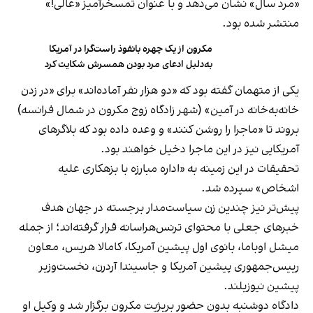
«مرد سال» نشان می‌دهد و با عنوان تمسخرآمیز «عالی!»
منتشر شده بود.
مکرون از یک چهره بانفوذ راست‌گرا در آمریکا
به‌دلیل ادعای مرد بودن همسرش شکایت کرد
یکی از متهمان گفته بود که «دو هزار نفر آماده‌اند» برای «در زدن
خانه‌به‌خانه در آمین» (شهر زادگاه زوج مکرون در شمال فرانسه)
بروند تا «ماجرا را روشن کنند» و وعده داده بود که بلاگرهای
آمریکایی نیز در این ماجرا دخیل خواهند بود.
تحقیقات در این زمینه به‌ «اداره مبارزه با بزهکاری علیه
اشخاص» سپرده شد.
پیش‌تر نیز چندین زن سیاست‌مدار برجسته‌ در جهان هدف
خبرهای جعلی با محتوای ترنس‌هراسانه قرار گرفته‌اند؛ از جمله
میشل اوباما، بانوی اول پیشین آمریکا، کامالا هریس، معاون
رییس‌جمهوری پیشین آمریکا و جاسیندا آردرن، نخست‌وزیر
پیشین نیوزیلند.
دادگاه دوشنبه بدون حضور بریژیت مکرون برگزار شد و وکیل او