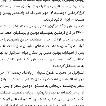
راه‌حل‌های مورد قبول دو طرف و ازسرگیری همکاری سازنده
کاخ کرملین دوشنبه ۱۴ مهر خبر داد که 
هسته‌ای ایران تاکید کردند.
اندکی پیش از گفت‌وگوی تلفنی پوتین و نتانیاهو، وزارت امور خارجه روسیه، پنج‌شنب
۱۴۰۳ در کاخ کرملین به‌وسیله پوتین و پزشکیان امضا شد، به‌طور رسمی لازم‌الاجرا شده است.
روسیه در حالی از آغاز اجرای معاهده جامع راهبردی با
فرانسه و آلمان، همه تحریم‌های سازمان ملل متحد علیه
پس از اظهارات پوتین مبنی بر انتقال پیام اسرائیل به ته
عراقچی گفت: «سه چهار شب پیش یک تماس تلفنی بین پوتی
به ما منتقل کردند.»
اسرائیل در عملیات طلوع شیران از بامداد جمعه ۲۳ خرداد، به مدت ۱۲ روز
این اهداف شامل اشخاص کلیدی نظامی، امنیتی، مراکز م
سفر پنج‌شنبه لاریجانی به مسکو، دومین سفر او پس از 
او اواخر تیرماه، در دیدار با پوتین، درباره وضعیت منطقه
یک ماه پس از این دیدار، همچنین ۳۱ مرداد، علی لاریجانی، دبیر شورای عالی امنیت ملی جمهوری اسلامی اعلام کرد جنگ میان حکومت ایران و اسرائیل
جمهوری اسلامی در این زمینه باید همچنان آماده باشند.