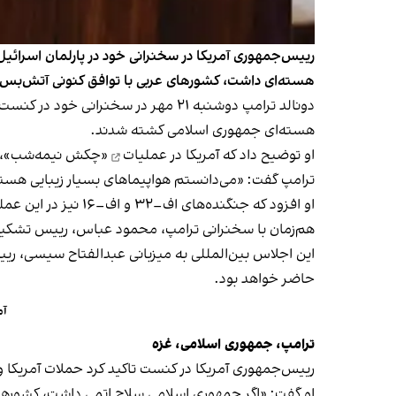
رییس‌جمهوری آمریکا در سخنرانی خود در پارلمان اسرائیل
هسته‌ای داشت، کشورهای عربی با توافق کنونی آتش‌بس 
هسته‌ای جمهوری اسلامی کشته شدند.
او توضیح داد که آمریکا در
عملیات
«چکش نیمه‌شب»، هفت بمب‌افکن بی–۲ را به ایران اعزام کرد 
ترامپ گفت: «می‌دانستم هواپیماهای بسیار زیبایی هستند
او افزود که جنگنده‌های اف–۳۲ و اف–۱۶ نیز در این عملیات مشارکت داشتند و «۳۷ ساعت پیوسته پرواز کردند».
هم‌زمان با سخنرانی ترامپ، محمود عباس، رییس تشکیل
این اجلاس بین‌المللی به میزبانی عبدالفتاح سیسی، ریی
حاضر خواهد بود.
آم
ترامپ، جمهوری اسلامی، غزه
رییس‌جمهوری آمریکا در کنست تاکید کرد حملات آمریکا و
او گفت: «اگر جمهوری اسلامی سلاح اتمی داشت، کشورها