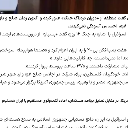
 گفت منطقه از «دوران دردناک جنگ» عبور کرده و اکنون زمان صلح و باز
غزه، احساس آسودگی نمی‌کردند.
دونالد ترامپ دوشنبه ۲۱ مهر در سخنرانی خود در کنست اسرائیل با اشاره به جنگ
و «صدها هواپیمای سوخت‌رسان» این عملیات را پشتیبانی کردند.
 اما نمی‌دانستم چه قابلیت‌هایی دارند.»
ات خودگردان فلسطین، برای شرکت در اجلاس صلح غزه وارد شهر شرم
س‌جمهوری مصر و با رهبری رییس‌جمهوری آمریکا برگزار می‌شود و عباس
ریکا: در مقابل تعلیق برنامه هسته‌ای، آماده گفت‌وگوی مستقیم با ایران هستیم
 اسرائیل به ایران، مانع دستیابی جمهوری اسلامی به سلاح هسته‌ای ش
ی عربی با توافق کنونی آتش‌بس غزه احساس آسودگی نمی‌کردند.»