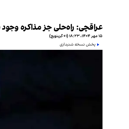
عراقچی: راه‌حلی جز مذاکره وجود ن
۱۵ مهر ۱۴۰۴، ۱۸:۲۳ (‎+۱ گرینویچ)
پخش نسخه شنیداری