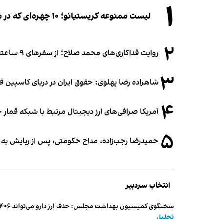
۱
لیست ممنوعه کریستیانو؛ ۱۰ چهره‌ای که در مراسم عروسی رونالدو و جورجینا جایی ندارند
۲
روایت فداکاری‌های محمد صلاح؛ از سفرهای ۹ ساعته تا خوابیدن زیر آسمان قاهره
۳
شاهزاده رضا پهلوی: حقوق ایران در دریای کاسپین 
۴
آمریکا صرافی‌های ارز دیجیتال مرتبط با شبکه قمار 
۵
حمیدرضا رجب‌زاده، مداح حکومتی، پس از ربایش به
انتخاب سردبیر
سخنگوی کمیسیون بهداشت مجلس: حذف ارز دارو می‌تواند ۱۴۰۶ را به «سال کشتار بیماران» تبدیل کند
تحلیل