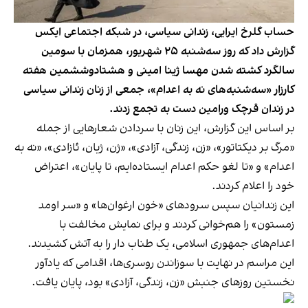
حساب گلرخ ایرایی، زندانی سیاسی، در شبکه اجتماعی ایکس
گزارش داد که روز سه‌شنبه ۲۵ شهریور، همزمان با سومین
سالگرد کشته شدن مهسا ژینا امینی و هشتادوششمین هفته
کارزار «سه‌شنبه‌های نه به اعدام»، جمعی از زنان زندانی سیاسی
در زندان قرچک ورامین دست به تجمع زدند.
بر اساس این گزارش، این زنان با سردادن شعارهایی از جمله
«مرگ بر دیکتاتور»، «زن، زندگی، آزادی»، «ژن، ژیان، ئازادی»، «نه به
اعدام» و «تا لغو حکم اعدام ایستاده‌ایم، تا پایان»، اعتراض
خود را اعلام کردند.
این زندانیان سپس سرودهای «خون ارغوان‌ها» و «سر اومد
زمستون» را هم‌خوانی کردند و برای نمایش مخالفت با
اعدام‌های جمهوری اسلامی، یک طناب دار را به آتش کشیدند.
این مراسم در نهایت با سوزاندن روسری‌ها، اقدامی که یادآور
نخستین روزهای جنبش «زن، زندگی، آزادی» بود، پایان یافت.