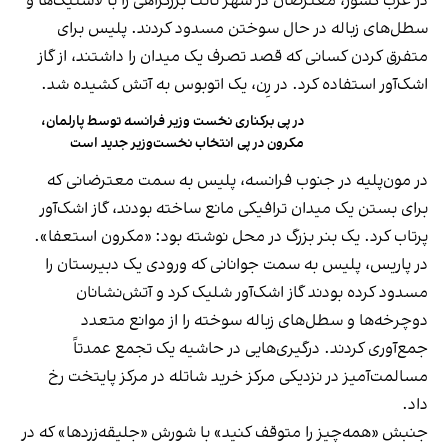
در غرب کشور، معترضان در شهر نانت بزرگراهی را با لاستیک‌ها و
سطل‌های زباله در حال سوختن مسدود کردند. پلیس برای
متفرق کردن کسانی که قصد تصرف یک میدان را داشتند، از گاز
اشک‌آور استفاده کرد. در رِن، یک اتوبوس به آتش کشیده شد.
در پی‌ برکناری نخست وزیر فرانسه توسط پارلمان،
مکرون در پی انتخاب نخست‌وزیر جدید است
در مون‌پلیه در جنوب فرانسه، پلیس به سمت معترضانی که
برای بستن یک میدان ترافیکی مانع ساخته بودند، گاز اشک‌آور
پرتاب کرد. یک بنر بزرگ در محل نوشته بود: «مکرون استعفا».
در پاریس، پلیس به سمت جوانانی که ورودی یک دبیرستان را
مسدود کرده بودند گاز اشک‌آور شلیک کرد و آتش‌نشانان
دوچرخه‌ها و سطل‌های زباله سوخته را از موانع متعدد
جمع‌آوری کردند. درگیری‌هایی در حاشیه یک تجمع عمدتاً
مسالمت‌آمیز در نزدیکی مرکز خرید شاتله در مرکز پایتخت رخ
داد.
جنبش «همه‌چیز را متوقف کنید» با شورش «جلیقه‌زردها» که در