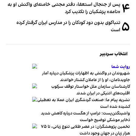
۴
پس از جنجال استعفا، دفتر مجتبی خامنه‌ای واکنش او به
«نامه» پزشکیان را تکذیب کرد
۵
تنباکوی بدون دود کودکان را در مدارس ایران گرفتار کرده
است
انتخاب سردبیر
روایت شما
شهروندان در واکنش به اظهارات پزشکیان درباره آمار
جاویدنامان، او را از عاملان کشتار خواندند
کارشناسان سازمان ملل خواستار توقف سرکوب
اقلیت‌های اتنیکی در ایران شدند
نشریه پیام ما: صنعت گردشگری ایران عملا به تعطیلی
کشیده شده است
واشینگتن‌پست: ترامپ از هگست درباره کاهش شدید
ذخایر موشکی توضیح خواست
تخمین پژوهشگران: در عصر طلایی تنوع زبانی، تا ۷۵
هزار زبان در جهان وجود داشت