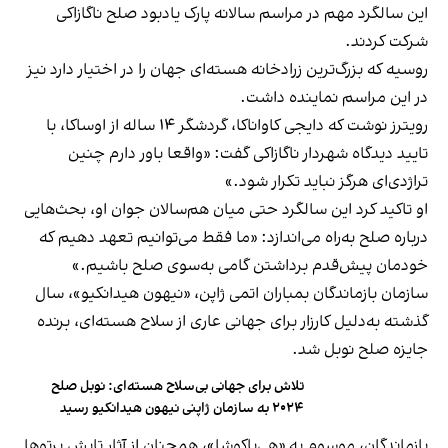
این سالگرد مهم در مراسم سالانه پارک یادبود صلح ناگازاکی
شرکت کردند.
روسیه که بزرگ‌ترین زرادخانه هسته‌ای جهان را در اختیار دارد نیز
در این مراسم نماینده داشت.
رویترز نوشت که دایجی کاواناکا، گردشگر ۱۴ ساله از اوساکا، با
تایید دیدگاه شهردار ناگازاکی گفت: «واقعا باور دارم چنین
تراژدی‌ای هرگز نباید تکرار شود.»
او تاکید کرد این سالگرد حتی میان هم‌سالان جوان او، بحث‌هایی
درباره صلح به‌راه می‌اندازد: «ما فقط می‌توانیم تعهد دهیم که
خودمان پیش‌قدم برداشتن گامی به‌سوی صلح باشیم.»
سازمان بازماندگان بمباران اتمی ژاپن، «نیهون هیدانکیو»، سال
گذشته به‌دلیل کارزار برای جهانی عاری از سلاح هسته‌ای، برنده
جایزه صلح نوبل شد.
تلاش برای جهانی بی‌سلاح هسته‌ای: نوبل صلح
۲۰۲۴ به سازمان ژاپنی نیهون هیدانکیو رسید
بازماندگان، موسوم به «هی‌باکوشا»، همچنان از آثار تابش پرتوها