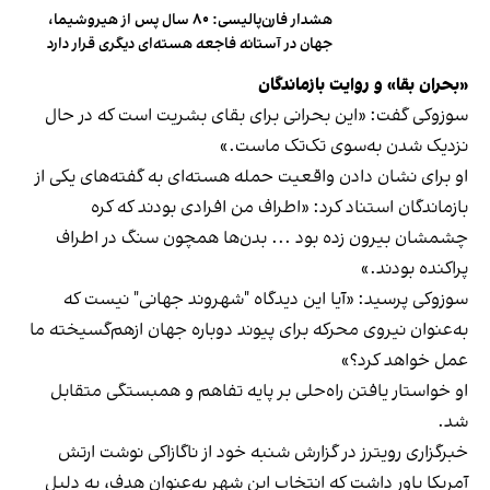
هشدار فارن‌پالیسی: ۸۰ سال پس از هیروشیما،
جهان در آستانه فاجعه هسته‌ای دیگری قرار دارد
«بحران بقا» و روایت بازماندگان
سوزوکی گفت: «این بحرانی برای بقای بشریت است که در حال
نزدیک شدن به‌سوی تک‌تک ماست.»
او برای نشان دادن واقعیت حمله هسته‌ای به گفته‌های یکی از
بازماندگان استناد کرد: «اطراف من افرادی بودند که کره
چشمشان بیرون زده بود ... بدن‌ها همچون سنگ در اطراف
پراکنده بودند.»
سوزوکی پرسید: «آیا این دیدگاه "شهروند جهانی" نیست که
به‌عنوان نیروی محرکه برای پیوند دوباره جهان ازهم‌گسیخته ما
عمل خواهد کرد؟»
او خواستار یافتن راه‌حلی بر پایه تفاهم و همبستگی متقابل
شد.
خبرگزاری رویترز در گزارش شنبه خود از ناگازاکی نوشت ارتش
آمریکا باور داشت که انتخاب این شهر به‌عنوان هدف، به دلیل