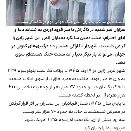
هشتادمین سالگرد بمباران اتمی جنگ جهانی دوم در ناگاساکی
هزاران نفر شنبه در ناگازاکی با سر فرود آوردن به نشانه دعا و
ادای احترام، هشتادمین سالگرد بمباران اتمی این شهر ژاپن را
گرامی داشتند. شهردار ناگازاکی هشدار داد درگیری‌های کنونی در
جهان، می‌تواند بار دیگر دنیا را به سمت جنگ هسته‌ای سوق
دهد.
شهر غربی ژاپن در ۹ اوت ۱۹۴۵ با پرتاب یک بمب پلوتونیوم-۲۳۹
به وزن ۱۰ هزار پوند، ملقب به «مرد چاق»، از سوی ایالات متحده
با خاک یکسان شد و حدود ۲۷ هزار نفر از جمعیت تخمینی ۲۰۰
هزار نفری آن در لحظه کشته شدند.
تا پایان سال ۱۹۴۵، شمار قربانیان این بمباران بر اثر قرار گرفتن
در معرض تشعشعات حاد، به حدود ۷۰ هزار نفر رسید.
سه روز پیش از آن، یک بمب اورانیوم-۲۳۵ آمریکا، شهر
هیروشیما را ویران کرد.