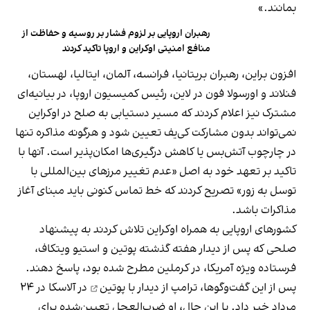
بمانند.»
رهبران اروپایی بر لزوم فشار بر روسیه و حفاظت از
منافع امنیتی اوکراین و اروپا تاکید کردند
افزون براین، رهبران بریتانیا، فرانسه، آلمان، ایتالیا، لهستان،
فنلاند و اورسولا فون در لاین، رئیس کمیسیون اروپا، در بیانیه‌ای
مشترک نیز اعلام کردند که مسیر دستیابی به صلح در اوکراین
نمی‌تواند بدون مشارکت کی‌یف تعیین شود و هرگونه مذاکره تنها
در چارچوب آتش‌بس یا کاهش درگیری‌ها امکان‌پذیر است. آنها با
تاکید بر تعهد خود به اصل «عدم تغییر مرزهای بین‌المللی با
توسل به زور» تصریح کردند که خط تماس کنونی باید مبنای آغاز
مذاکرات باشد.
کشورهای اروپایی به همراه اوکراین تلاش کردند به پیشنهاد
صلحی که پس از دیدار هفته گذشته پوتین و استیو ویتکاف،
فرستاده ویژه آمریکا، در کرملین مطرح شده بود، پاسخ دهند.
پس از این گفت‌وگوها، ترامپ از
دیدار با پوتین
در آلاسکا در ۲۴
مرداد خبر داد. با این حال، او ضرب‌العجل تعیین‌شده برای