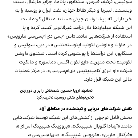
سوئیس، ترکیه، قبرس، سنگاپور، پاناما، جزایر مارشال، سنت
وینسنت، لیبریا و دیگر نقاط جهان، نفت ایران و روسیه را به
خریدارانی که بیشترشان چینی هستند منتقل کرده است.
این شبکه میلیاردها دلار درآمد غیرقانونی کسب کرده و با
استفاده از شرکت‌هایی مانند «اس‌ام‌سی دی‌ام‌سی‌سی مارویس»
در امارات و «اوشن لئونید اینوستمنتس» در دبی، سوئیس و
سنگاپور، این درآمدها را پولشویی کرده است. صندوق «اوشن
لئونید» تحت مدیریت «ایو لئون اگنس دماسور» و مالکیت
شرکت «او انرژی کامیدیتیس دی‌ام‌سی‌سی»، در مرکز عملیات
مالی این شبکه قرار دارد.
اتحادیه اروپا حسین شمخانی را برای دور زدن
تحریم‌های نفتی روسیه تحریم کرد
نقش شرکت‌های دریایی و ثبت‌شده در مناطق آزاد
بخش قابل توجهی از کشتی‌های این شبکه توسط شرکت‌هایی
مانند «آرمادا گلوبال شیپینگ»، «پرووینگ شیپینگ اس‌ای»،
«فرکتال مارین»، «کریوس شیپینگ»، «دی‌ام‌سی‌سی»،