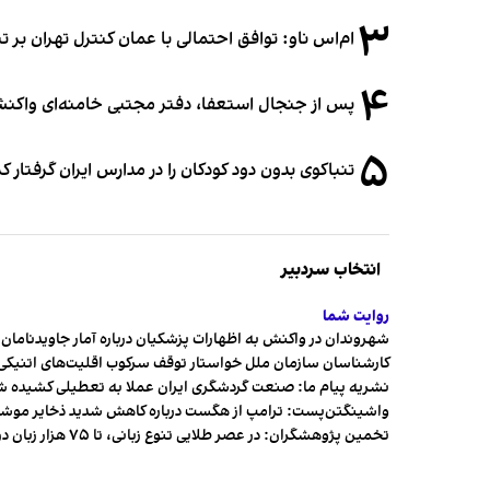
۳
ام‌اس ناو: توافق احتمالی با عمان کنترل تهران بر ت
۴
پس از جنجال استعفا، دفتر مجتبی خامنه‌ای واکنش 
۵
تنباکوی بدون دود کودکان را در مدارس ایران گرفتار 
انتخاب سردبیر
روایت شما
شهروندان در واکنش به اظهارات پزشکیان درباره آمار جاویدنامان، ا
کارشناسان سازمان ملل خواستار توقف سرکوب اقلیت‌های اتنیکی 
نشریه پیام ما: صنعت گردشگری ایران عملا به تعطیلی کشیده 
واشینگتن‌پست: ترامپ از هگست درباره کاهش شدید ذخایر مو
تخمین پژوهشگران: در عصر طلایی تنوع زبانی، تا ۷۵ هزار زبان در جهان وجود داشت