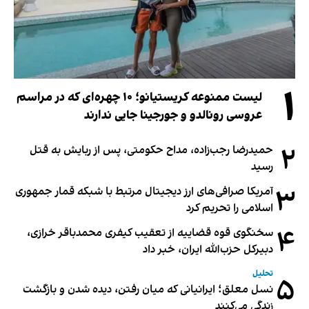
۱
لیست ممنوعه کریستیانو؛ ۱۰ چهره‌ای که در مراسم
عروسی رونالدو و جورجینا جایی ندارند
۲
حمیدرضا رجب‌زاده، مداح حکومتی، پس از ربایش به قتل
رسید
۳
آمریکا صرافی‌های ارز دیجیتال مرتبط با شبکه قمار جمهوری
اسلامی را تحریم کرد
۴
سخنگوی قوه قضاییه از تعقیب کیفری محمدباقر خرازی،
دبیر‌کل حزب‌الله ایران، خبر داد
تحلیل
۵
نسل معلق؛ ایرانیانی که میان رفتن، دیده شدن و بازگشت
زندگی می‌کنند