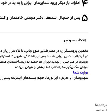
۴
امارات بار دیگر ورود شناورهای ایرانی را به بنادر خود
۵
پس از جنجال استعفا، دفتر مجتبی خامنه‌ای واکنش 
انتخاب سردبیر
تخمین پژوهشگران: در عصر طلایی تنوع زبانی، تا ۷۵ هزار زبان در جهان وجود داشت
دو فوتبالیست زن ایرانی ۵ ماه پس از پناهندگی، شهروند استرالیا شدند
رویترز: ترامپ پس از تهدید تهران به حمله به زیرساخت‌های منط
مرغان مگس‌گیر «خیانتکار» صدایشان را عوض می‌کنند
روایت شما
شهروندان:‌ با «دزدی» اپراتورها، حجم بسته‌های اینترنت بسیار ز
برنامه‌ها
تلویزیون