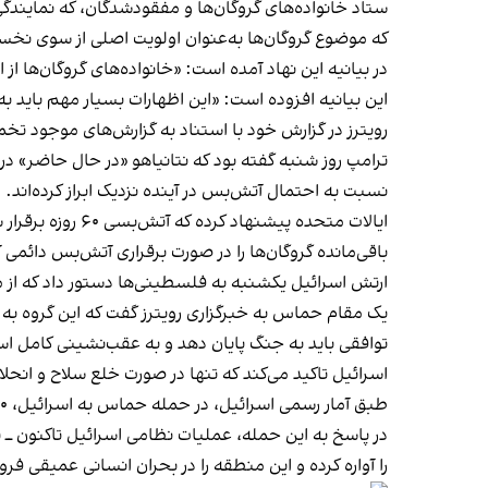
که موضوع گروگان‌ها به‌عنوان اولویت اصلی از سوی نخس
در بیانیه این نهاد آمده است: «خانواده‌های گروگان‌ها از اینکه پس از ۲۰ ماه، بازگشت گروگان‌ها سرانجام به‌عنوان اولویت نخست نخست‌وزیر ت
این بیانیه افزوده است: «این اظهارات بسیار مهم باید به توافقی جامع برای بازگرداندن 
رویترز در گزارش خود با استناد به گزارش‌های موجود تخمین زده است که تنها ۲۰ تن از این گر
ترامپ روز شنبه گفته بود که نتانیاهو «در حال حاضر» در
نسبت به احتمال آتش‌بس در آینده نزدیک ابراز کرده‌اند.
ایالات متحده پی
باقی‌مانده گروگان‌ها را در صورت برقراری آتش‌بس دائمی آز
ارتش اسرائیل یکشنبه به فلسطینی‌ها دستور داد که از م
یک مقام حماس به خبرگزاری رویترز گفت که این گروه به م
توافقی باید به جنگ پایان دهد و به عقب‌نشینی کامل اسر
اسرائیل تاکید می‌کند که تنها در صورت خلع سلاح و انح
طبق آمار رسمی اسرائیل، در حمله حماس به اسرائیل، ۱۲۰۰ نفر کشته و ۲۵۱ نفر به اسارت به نوار غزه منتقل شدند.
را آواره کرده و این منطقه را در بحران انسانی عمیقی فرو