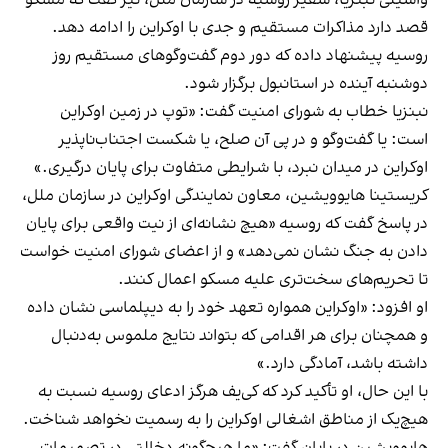
واسیلی نبنزیا، سفیر روسیه در سازمان ملل، نیز گفت که مسکو
قصد دارد مذاکرات مستقیم و جدی با اوکراین را ادامه دهد.
روسیه پیشنهاد داده که دور دوم گفت‌وگوهای مستقیم روز
دوشنبه آینده در استانبول برگزار شود.
نبنزیا خطاب به شورای امنیت گفت: «توپ در زمین اوکراین
است: یا گفت‌وگو و در پی آن صلح، یا شکست اجتناب‌ناپذیر
اوکراین در میدان نبرد، با شرایطی متفاوت برای پایان درگیری.»
کریستینا هایوویشین، معاون نمایندگی اوکراین در سازمان ملل،
در پاسخ گفت که روسیه «هیچ نشانه‌ای از نیت واقعی برای پایان
دادن به جنگ نشان نمی‌دهد» و از اعضای شورای امنیت خواست
تا تحریم‌های سخت‌تری علیه مسکو اعمال کنند.
او افزود: «اوکراین همواره تعهد خود را به دیپلماسی نشان داده
و همچنان برای هر اقدامی که بتواند نتایج ملموس به‌دنبال
داشته باشد، آمادگی دارد.»
با این حال، او تأکید کرد که کی‌یف هرگز ادعای روسیه نسبت به
هیچ‌یک از مناطق اشغالی اوکراین را به رسمیت نخواهد شناخت.