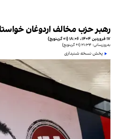
رهبر حزب مخالف اردوغان خواستار 
۱۷ فروردین ۱۴۰۴، ۱۸:۰۶ (‎+۱ گرینویچ)
به‌روزرسانی: ۲۱:۳۴ (‎+۱ گرینویچ)
پخش نسخه شنیداری