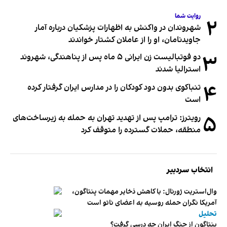
روایت شما
۲
شهروندان در واکنش به اظهارات پزشکیان درباره آمار
جاویدنامان، او را از عاملان کشتار خواندند
۳
دو فوتبالیست زن ایرانی ۵ ماه پس از پناهندگی، شهروند
استرالیا شدند
۴
تنباکوی بدون دود کودکان را در مدارس ایران گرفتار کرده
است
۵
رویترز: ترامپ پس از تهدید تهران به حمله به زیرساخت‌های
منطقه، حملات گسترده را متوقف کرد
انتخاب سردبیر
وال‌استریت ژورنال: با کاهش ذخایر مهمات پنتاگون،
آمریکا نگران حمله روسیه به اعضای ناتو‌ است
تحلیل
پنتاگون از جنگ ایران چه درسی گرفت؟