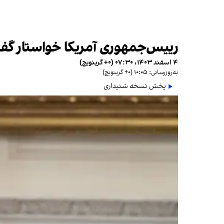
رییس‌جمهوری آمریکا خواستار گفت‌
۴ اسفند ۱۴۰۳، ۰۷:۳۰ (‎+۰ گرینویچ)
به‌روزرسانی: ۱۰:۰۵ (‎+۰ گرینویچ)
پخش نسخه شنیداری