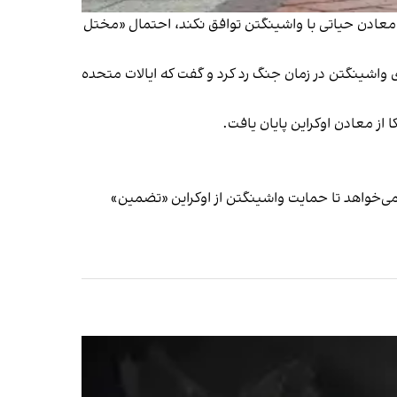
 به معادن حیاتی با واشینگتن توافق نکند، احتمال «مختل
 به منظور بازپرداخت کمک‌های واشینگتن در زمان جنگ رد کرد و گفت که ایالات متحده
 ۵۰۰ میلیارد دلار مواد معدنی کمیاب از کی‌یف می‌خواهد تا حمایت واشینگتن از اوکراین «تضمین»