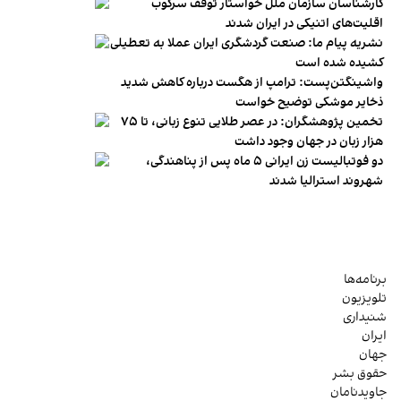
کارشناسان سازمان ملل خواستار توقف سرکوب
اقلیت‌های اتنیکی در ایران شدند
نشریه پیام ما: صنعت گردشگری ایران عملا به تعطیلی
کشیده شده است
واشینگتن‌پست: ترامپ از هگست درباره کاهش شدید
ذخایر موشکی توضیح خواست
تخمین پژوهشگران: در عصر طلایی تنوع زبانی، تا ۷۵
هزار زبان در جهان وجود داشت
دو فوتبالیست زن ایرانی ۵ ماه پس از پناهندگی،
شهروند استرالیا شدند
برنامه‌ها
تلویزیون
شنیداری
ایران
جهان
حقوق بشر
جاویدنامان