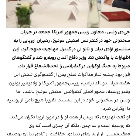
جِی‌دی ونس، معاون رییس‌جمهور آمریکا جمعه در جریان
سخنرانی خود در کنفرانس امنیتی مونیخ، رهبران اروپایی را به
سانسور آزادی بیان و ناتوانی در کنترل مهاجرت متهم کرد. این
اظهارات با واکنش تند وزیر دفاع آلمان روبه‌رو شد و گفتگوهای
مربوط به جنگ اوکراین در کنفرانس را تحت‌الشعاع قرار داد.
قرار بود چشم‌انداز مذاکرات صلح پس از گفت‌وگوی تلفنی این
هفته میان دونالد ترامپ، رییس‌جمهور آمریکا و ولادیمیر پوتین،
رهبر روسیه، محور اصلی کنفرانس امنیتی مونیخ باشد. اما
ونس در سخنرانی خود در این نشست تقریبا هیچ نامی از روسیه
یا اوکراین نبرد.
او گفت تهدیدی که بیش از همه او را در مورد اروپا نگران می‌کند،
نه روسیه است و نه چین، بلکه آن چیزی است که وی
«عقب‌نشینی از ارزش‌های بنیادی حفاظت از آزادی بیان» توصیف