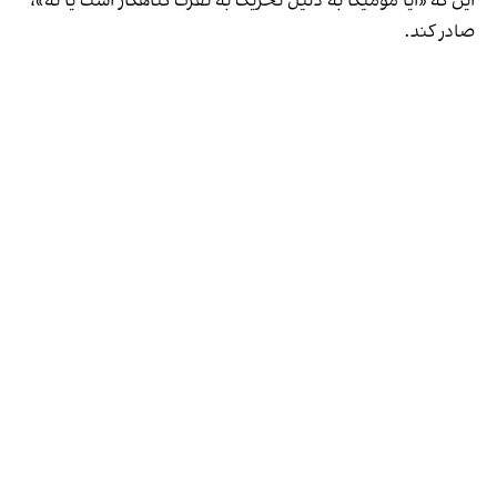
این که «آیا مومیکا به دلیل تحریک به نفرت گناهکار است یا نه»،
صادر کند.