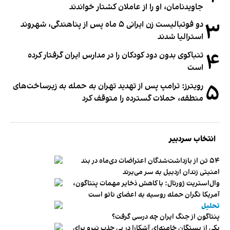
جاویدنامان، او را از عاملان کشتار خواندند
۳
دو فوتبالیست زن ایرانی ۵ ماه پس از پناهندگی، شهروند
استرالیا شدند
۴
تنباکوی بدون دود کودکان را در مدارس ایران گرفتار کرده
است
۵
رویترز: ترامپ پس از تهدید تهران به حمله به زیرساخت‌های
منطقه، حملات گسترده را متوقف کرد
انتخاب سردبیر
۵۴ تن از بازداشت‌شدگان اعتراضات دی‌ماه در بند
امنیتی زندان اردبیل به سر می‌برند
وال‌استریت ژورنال: با کاهش ذخایر مهمات پنتاگون،
آمریکا نگران حمله روسیه به اعضای ناتو‌ است
تحلیل
پنتاگون از جنگ ایران چه درسی گرفت؟
یکی از بستگان خامنه‌ای آشکارا در پی جذب نیرو برای