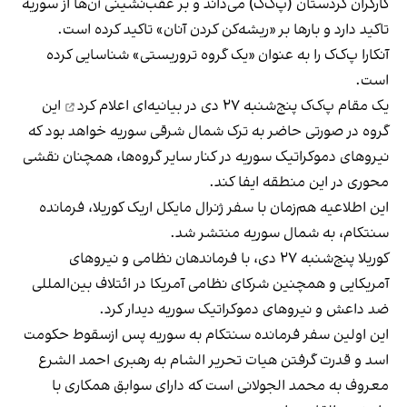
کارگران کردستان (پ‌ک‌ک) می‌داند و بر عقب‌نشینی آن‌ها از سوریه
تاکید دارد و بارها بر «ریشه‌کن کردن آنان» تاکید کرده است.
آنکارا پ‌ک‌ک را به عنوان «یک گروه تروریستی» شناسایی کرده
است.
یک مقام پ‌ک‌ک پنج‌شنبه ۲۷ دی در بیانیه‌ای
اعلام کرد
این
گروه در صورتی حاضر به ترک شمال ‌شرقی سوریه خواهد بود که
نیروهای دموکراتیک سوریه در کنار سایر گروه‌ها، همچنان نقشی
محوری در این منطقه ایفا کند.
این اطلاعیه هم‌زمان با سفر ژنرال مایکل اریک کوریلا، فرمانده
سنتکام، به شمال سوریه منتشر شد.
کوریلا پنج‌شنبه ۲۷ دی،‌ با فرماندهان نظامی و نیروهای
آمریکایی و همچنین شرکای نظامی آمریکا در ائتلاف بین‌المللی
ضد داعش و نیروهای دموکراتیک سوریه دیدار کرد.
این اولین سفر فرمانده سنتکام به سوریه پس ازسقوط حکومت
اسد و قدرت گرفتن هیات تحریر الشام به رهبری احمد الشرع
معروف به محمد الجولانی است که دارای سوابق همکاری با