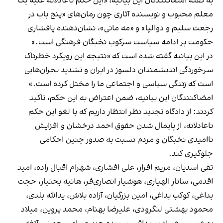
به گفته امضاکنندگان این بیانیه،‌ «این حکم ناعادلانه علیه یک
معلم محبوب و نویسنده‌ آثاری چون رمان‌های «پنج باب در
رجعت سلیم و دوالپا» و «مه مانی»، نشان‌دهنده‌ پافشاری
حکومت بر ادامه سیاست سرکوب نخبگان فرهنگی است.»
در این بیانیه گفته شده است که «نتیجه‌ این رویکرد خطرناک
سرخوردگی اندیشمندان دلسوز در ایران و تشدید بحران‌هایی
است که زندگی سیاسی و اجتماعی ما را مختل کرده است.»
امضاکنندگان این بیانیه، ضمن اعتراض به این حکم، تاکید
کردند: از دادگاه تجدید نظر انتظار داریم که با لغو این حکم
ناعادلانه، از پایمال شدن حقوق احمد درخشان و افزایش
ناامیدی نخبگان و مردم نسبت به صدور چنین احکامی
جلوگیری کند.
تقی اسدیان، مریم افراز، علی افشاری، شهرام اقبال زاده، امید
اقدمی، ساناز الهیاری، هوشیار انصاری‌فر، هانیه بختیار، حجت
بداغی، کوکب بداغی، امین بزرگیان، آزاده بلاش، یدالله بلدی،
محمود بهشتی لنگرودی، علیرضا بهنام، محمد پروین، میلاد