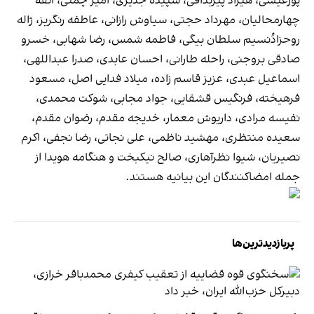
پورعیسی، هیراد پیربداقی، سپیده جدیری، امیر چمنی، آتفه
چهارمحالیان، مهرداد حجتی، سیاوش رازانی، عاطفه رنگریز، ژاله
روحزادُ‌نسیم سلطان بیگی، فاطمه شمس، رضا شهابی، خسرو
صادقی بروجنی، راحله طارانی، احسان عابدی، صدرا عبداللهی،
اسماعیل عبدی، عزیز قاسم زاده، میلاد فدایی اصل، مسعود
فرهیخته، فرنگیس قشقایی، جواد مجابی، شوکت محمدی،
نفیسه مرادی، داریوش معمار، خدیجه مقدم، رضوان مقدم،
سعیده منتظری، مهشید ناظمی، علی نجاتی، رضا نجفی، اکرم
نصیریان، شیوا نظرآهاری، صالح نیکبخت و هنگامه هویدا از
جمله امضاکنندگان این بیانیه هستند.
پربازدیدترین‌ها