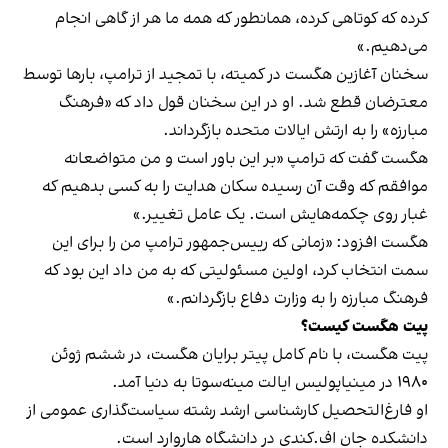
کرده که کوتاهی کرده، همانطور که همه ما هر از گاهی انجام
می‌دهیم.»
سخنان آغازین هگست در کمیته، با تمجید از ترامپ، بارها توسط
معترضان قطع شد. او در این سخنان قول داد که «فرهنگ
مبارزه» را به ارتش ایالات متحده بازگرداند.
هگست گفت که ترامپ «بر این باور است و من متواضعانه
موافقم که وقت آن رسیده سکان هدایت را به کسی بدهیم که
غبار روی چکمه‌هایش است. یک عامل تغییر.»
هگست افزود: «زمانی که رییس‌جمهور ترامپ من را برای این
سمت انتخاب کرد، اولین مسئولیتی که به من داد این بود که
فرهنگ مبارزه را به وزارت دفاع بازگردانم.»
پیت هگست کیست؟
پیت هگست، با نام کامل پیتر برایان هگست، در ششم ژوئن
۱۹۸۰ در مینیاپولیس ایالت مینه‌سوتا به دنیا آمد.
او فارغ‌التحصیل کارشناسی ارشد رشته سیاست‌گذاری عمومی از
دانشکده جان اف.کندی در دانشگاه هاروارد است.