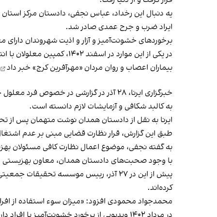
قرار گرفت و از دنیا رفت.
یه دنبال این رخداد، عباس نجفی، دادستان مرکز استان 
ایراد ضرب و جرح عمدی صادر شد.
برخوردهای خشونت‌آمیز و آزار و اذیت شهروندان دارای م
در یکی از این موارد در اسف
بیماران اعصاب و روان مردان «مهرآفرین کرج»
خبر داد
خبرگزاری ایرنا، ۲۸ آذر در گزارشی در خصو
به کالبد شکافی و آزمایشات لازم دانسته است.
ایرنا به نقل از دادستان همدان نوشت متهمان پس از تحمل
طبق این گزارش، قرار نظارت قضایی مبنی بر عدم اشتغال
به گفته نجفی، موضوع اعمال نظارت کافی مسئولان بهزی
با وجود صحبت‌های دادستان همدان، معاون بهزیستی این ا
کرده‌اند.
محمدجواد محمودی افزود: «میزان سوء استفاده از افرا
در مرداد ۱۴۰۲ ویدیویی از برخورد خشونت‌آمیز با افراد دارای معلولیت ذهنی در یک مرکز نگهداری واقع در بوشهر