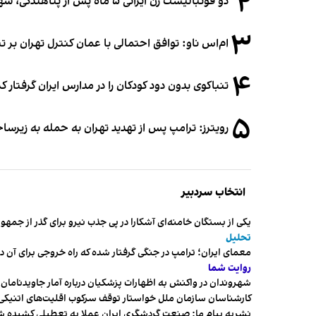
۲
دو فوتبالیست زن ایرانی ۵ ماه پس از پناهندگی، شهروند استرالیا شدند
۳
ام‌اس ناو: توافق احتمالی با عمان کنترل تهران بر ت
۴
تنباکوی بدون دود کودکان را در مدارس ایران گرفتار 
۵
رویترز: ترامپ پس از تهدید تهران به حمله به زیرس
انتخاب سردبیر
یکی از بستگان خامنه‌ای آشکارا در پی جذب نیرو برای گذر از ج
تحلیل
معمای ایران؛ ترامپ در جنگی گرفتار شده که راه خروجی برای آن د
روایت شما
شهروندان در واکنش به اظهارات پزشکیان درباره آمار جاویدنامان، ا
کارشناسان سازمان ملل خواستار توقف سرکوب اقلیت‌های اتنیکی 
نشریه پیام ما: صنعت گردشگری ایران عملا به تعطیلی کشیده 