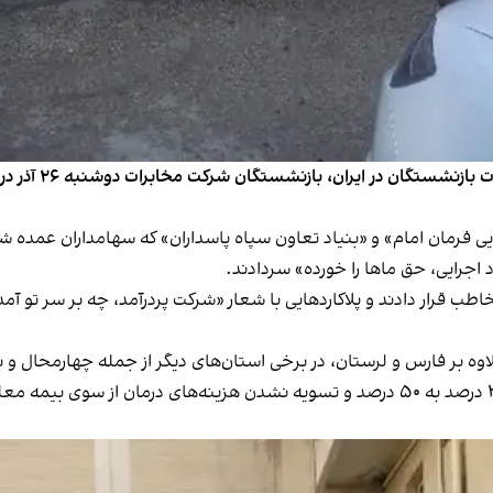
در پی ادامه ناتو
 فرمان امام» و «بنیاد تعاون سپاه پاسداران» که سهامداران عمده 
اجرایی، حق ماها را خورده» سردادند.
ب قرار دادند و پلاکاردهایی با شعار «شرکت پردرآمد، چه بر سر تو آ
وه بر فارس و لرستان، در برخی استان‌های دیگر از جمله چهارمحال و ب
تحقق نیافتن مطالبات، افزایش سهم بیمه تکمیلی از ۲۰ درصد به ۵۰ درصد و تسویه نشدن هزی