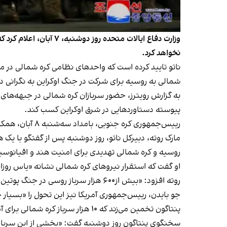
وزارت دفاع ایالات متح
نخواهد کرد.
ناتو تایید کرده است که واحدهای نظامی کره شمالی در 
شمالی به روسیه برای شرکت در جنگ اوکراین به نگرانی 
به گزارش رویترز، حضور سربازان کره شمالی در جبهه‌های 
پیوسته دستاوردهایی در شرق اوکراین کسب کند.
رییس‌جمهوری کره جنوبی، بامداد سه‌شنبه ۸ آبان، همکاری نظامی فزاینده روسیه و کره شمالی را یک تهدید فوق‌العاده امنیتی خواند.
مارک روته، دبیرکل ناتو، روز دوشنبه پس از گفتگو با یک 
روسیه و کره شمالی تهدیدی برای امنیت هند و اقیانوسیه
او گفت که استقرار نیروهای کره شمالی نشانه «یاس روز
روته افزود: «بیش از۶۰۰ هزار سرباز روسی در جنگ پوتین کشته یا زخمی شده‌اند و او نمی‌تواند بدون حمایت خارجی به حمله خود به اوکراین ادامه دهد.»
جو بایدن، رییس‌جمهوری آمریکا نیز این تحول را «بسیار
پنتاگون تخمین می‌زند که ۱۰ هزار سرباز کره شمالی برای آموزش در شرق روسیه مستقر شده‌اند، شمار این سربازان روز چهارشنبه گذشته سه هزار نفر بر آورد شده بود.
سخنگوی پنتاگون روز دوشنبه گفت: «بخشی از این سربازان ق