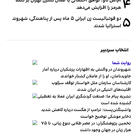
۴
ام‌اس ناو: توافق احتمالی با عمان کنترل تهران بر تنگه
هرمز را افزایش می‌دهد
۵
دو فوتبالیست زن ایرانی ۵ ماه پس از پناهندگی، شهروند
استرالیا شدند
انتخاب سردبیر
روایت شما
شهروندان در واکنش به اظهارات پزشکیان درباره آمار
جاویدنامان، او را از عاملان کشتار خواندند
کارشناسان سازمان ملل خواستار توقف سرکوب
اقلیت‌های اتنیکی در ایران شدند
نشریه پیام ما: صنعت گردشگری ایران عملا به تعطیلی
کشیده شده است
واشینگتن‌پست: ترامپ از هگست درباره کاهش شدید
ذخایر موشکی توضیح خواست
تخمین پژوهشگران: در عصر طلایی تنوع زبانی، تا ۷۵
هزار زبان در جهان وجود داشت