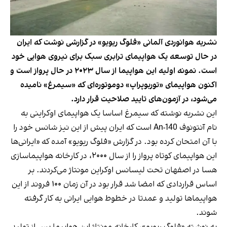
نشریه هوانوردی آلمانی «فلوگ ریویو» در گزارشی نوشت که ایران
در حال توسعه یک هواپیمای ترابری سبک برای نیروی هوایی خود
است. نمونه اولیه این هواپیما از سال ۲۰۲۳ در حال پرواز است و
اکنون هواپیمای «توربوپراپ» دوموتوره‌ای که «سیمرغ» نامیده
می‌شود، در آزمون‌های تایید صلاحیت قرار دارد.
این نشریه نوشته که سیمرغ اساسا یک هواپیمای اوکراینی به
نام آنتونوف An-140 است که ایران پیش از این نیز شانس خود را
با آن امتحان کرده بود. در گزارش «‌فلوگ ریویو» آمده که «ایرانی‌ها
این هواپیمای کوتاه پرواز را از سال ۲۰۰۰، در کارخانه هواپیماسازی
هسا در اصفهان تحت لیسانس اوکراین مونتاژ می‌کردند. بر
اساس قراردادی که امضا شد قرار بود در آن زمان ۱۰۰ فروند از این
هواپیماها تولید و عمدتا در خطوط هوایی ایرانی به کار گرفته
شوند.
به نوشته
«فلوگ ریویو»
، کارخانه مونتاژ این هواپیما پس از تولید