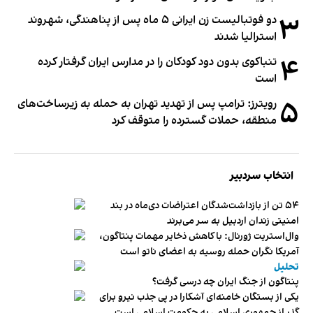
۳
دو فوتبالیست زن ایرانی ۵ ماه پس از پناهندگی، شهروند
استرالیا شدند
۴
تنباکوی بدون دود کودکان را در مدارس ایران گرفتار کرده
است
۵
رویترز: ترامپ پس از تهدید تهران به حمله به زیرساخت‌های
منطقه، حملات گسترده را متوقف کرد
انتخاب سردبیر
۵۴ تن از بازداشت‌شدگان اعتراضات دی‌ماه در بند
امنیتی زندان اردبیل به سر می‌برند
وال‌استریت ژورنال: با کاهش ذخایر مهمات پنتاگون،
آمریکا نگران حمله روسیه به اعضای ناتو‌ است
تحلیل
پنتاگون از جنگ ایران چه درسی گرفت؟
یکی از بستگان خامنه‌ای آشکارا در پی جذب نیرو برای
گذر از جمهوری اسلامی به حکومت اسلامی است