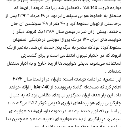
دوازده فروند IrAn-140، تعطیل شد زیرا یک فروند از آن‌ها که
متعلق به خطوط هوایی سپاهان‌ایر بود در ۱۹ مرداد ۱۳۹۳ پس از
برخاستن از تهران سقوط کرد و ۴۰ نفر از ۴۸ سرنشین آن جان
باختند. پیش از آن نیز در بهمن سال ۱۳۸۷ یک فروند دیگر از
هواپیماهای ایران ۱۴۰ در یک پرواز آموزشی در نزدیکی اصفهان
سقوط کرده بود که منجر به مرگ پنج خدمه آن شد. به‌غیر از یک
فروند که در اختیار نیروی انتظامی است و برای گشت‌زنی
استفاده می‌شود، مابقی هواپیماها از رده خارج و به انبار منتقل
شده‌اند .
این نشریه در ادامه نوشته است: «ایران در اواسط سال ۲۰۲۲
اعلام کرد که نسخه‌ای کاملا به‌روزشده از IrAn-140 را ارائه خواهد
داد. این بار هدف ایران تمرکز بر نیازهای نظامی بود که به دنبال
جایگزینی برای هواپیماهای ترابری قدیمی فوکر F-27 می‌گشت.»
بر اساس تصاویر منتشرشده، در نمونه بازسازی‌شده هواپیمای
سیمرغ، درِ بارگیری از پشت هواپیمای تعبیه شده و همچنین بنا
بر ادعای مقام‌ها، موتورها هم بهبود یافته است.