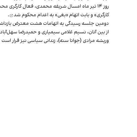
روز ۱۴ تیر ماه امسال شریفه محمدی، فعال کارگری 
کارگری» و بابت اتهام «بغی»
به اعدام محکوم شد
.
دومین جلسه رسیدگی به اتهامات هشت معترض بازداشت ش
از بین آنان، نسیم غلامی سیمیاری و حمیدرضا سهل‌آباد
وریشه مرادی (جوانا سنه)، زندانی سیاسی نیز قرار است روز یکشنبه ۱۴ مرداد با اتهام «بغی» که می‌تواند به صدور حکم سنگین نظیر اعدام