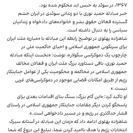
۱۳۶۷، در سوئد به حبس ابد محکوم شده بود.
خبر مبادله حمید نوری با دو زندانی سوئدی در ایران خشم
گسترده فعالان حقوق بشر و خانواده‌های دادخواه و زندانیان
سیاسی را به دنبال داشته است.
شاهزاده پهلوی در توضیح رابطه این مبادله با «مبارزه ملت ایران
برای سرنگونی جمهوری اسلامی و احیای حاکمیت ملی در
چارچوب یک دموکراسی سکولار»، نوشت: «نخست اینکه مبادله
حمید نوری، نافی دستاورد بزرگ ملت ایران و فعالان مخالف
جمهوری اسلامی در محاکمه و محکومیت یکی از عوامل جنایتکار
رژیم از طریق امکانات قضایی موجود در دموکراسی‌های غربی
نیست.»
او تاکید کرد: «این گامِ بزرگ، سنگ بنای اقدامات بعدی برای
پاسخگو کردن دیگر مقامات جنایتکار جمهوری اسلامی در راستای
فشار حداکثری بر رژیم و در مسیر دادخواهی است.»
شاهزاده پهلوی ادامه داد که «زمان این مبادله در آستانه سیرک
انتخابات رژیم با هدف ناامید کردن شما، تبلیغ این دروغ که شما