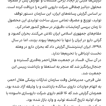
گزارش‌ها مبنی بر ایجاد برخی مشکلات و عوارض پس از مصرف
محلول دیالیز صِفاقی شرکت دارویی ثامن» را دریافت کرده است.
بر اساس
گزارش رسانه‌های ایران
، این سازمان دستور توقف
تولید، توزیع و مصرف تمامی سری ساخت تولیدی این محصول
تا زمان بررسی آزمایشات دقیق‌تر در سطح کشور صادر کرد.
مقام‌های جمهوری اسلامی ایران تلاش می‌کنند بحران کمبود و
گرانی دارو در ایران را تنها با تحریم‌ها پیوند بزنند، اما در سال
۱۳۹۸،
ایران اینترنشنال گزارش داد
که بحران دارو در وهله
نخست ارتباطی با تحریم‌ها ندارد.
در آن سال، فساد در جمعیت هلا‌ل‌احمر به‌قدری گسترده و
جنجال‌برانگیز شد که منجر به استعفا و
بازداشت
رییس این
جمعیت شد.
علی فرجی، مدیرعامل وقت سازمان تدارکات پزشکی هلال احمر،
به اتهام «واردات داروی سالک» بازداشت و با وثیقه آزاد شده بود.
همزمان گزارش شد که
۱۶ قلم داروی
شرکت داروسازی «اسوه» با
مواد اولیه تاریخ گذشته تولید و وارد بازار شده بود.