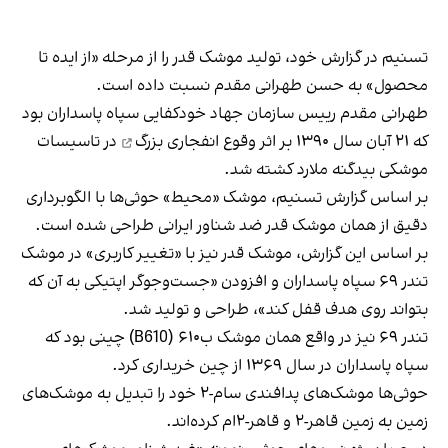
تسنیم در گزارش خود، تولید موشک قدر را از مرحله «از ایده تا
محصول» به حسن طهرانی مقدم نسبت داده است.
طهرانی مقدم رییس سازمان جهاد خودکفایی سپاه پاسداران بود
که ۲۱ آبان سال ۱۳۹۰ بر اثر
وقوع انفجاری بزرگ
در تاسیسات
موشکی بیدگنه ملارد کشته شد.
بر اساس گزارش تسنیم، موشک «محیط» حوثی‌ها با الگوبرداری
دقیق از همان موشک قدر ضد شناور ایرانی طراحی شده است.
بر اساس این گزارش، موشک قدر نیز با «تغییر کاربری» در موشک
تندر ۶۹ سپاه پاسداران و افزودن «جست‌وجوگر اپتیکی به آن که
بتواند روی هدف قفل کند»، طراحی و تولید شد.
تندر ۶۹ نیز در واقع همان موشک ب۶۱۰ (B610) چینی بود که
سپاه پاسداران در سال ۱۳۶۹ از چین خریداری کرد.
حوثی‌ها موشک‌های پدافندی سام-۲ خود را تبدیل به موشک‌های
زمین به زمین قاهر-۲ و قاهر-۲ام کرده‌اند.