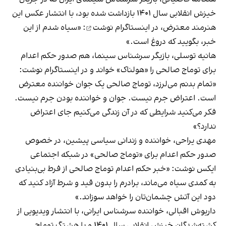
خیزش انقلابی سال ۱۴۰۱ بازداشت شده بود، با انتشار عکس این
هنرمند معترض، در اینستاگرام
نوشت
: «سیاه شدم از این
خبر، بگویید که دروغ است.»
هانیه توسلی، بازیگر سرشناس سینما، هم صدور حکم اعدام
برای توماج صالحی را «هولناک» خواند و در اینستاگرام نوشت:
«تمام بدنم می‌لرزد، توماج صالحی یک جوان خواننده‌ معترض
است. اعتراض جرم نیست. جوان و خواننده بودن جرم نیست.
فکر می‌کنید شرایطی که در آن زندگی می‌کنیم جای اعتراض
ندارد؟»
مهدی یراحی، خواننده و زندانی سیاسی پیشین، در خصوص
صدور حکم اعدام برای «توماج صالحی» در شبکه اجتماعی
ایکس نوشت: «خبر حکم اعدام توماج صالحی از فرط بی‌بنیادی
به کمدی سیاه می‌ماند، برادرم را بدون قید و شرط آزاد کنید که
دود این آتش چشمان‌تان را خواهد سوزاند.»
داریوش اقبالی، خواننده سرشناس ایرانی، با انتشار ویدیویی از
کشته‌شدگان خیزش انقلابی سال ۱۴۰۱ و با هشتگ توماج