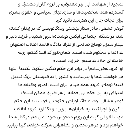
تمجید از شهامت این رپر معترض، بر لزوم کارزار مشترک و
گستردە همه شخصیت‌ها و سازمانهای سیاسی و حقوق بشری
برای نجات جان این هنرمند تاکید کرد.
گوهر عشقی، مادر ستار بهشتی وبلاگ‌نویسی که در زندان کشته
شد، در شبکه اجتماعی ایکس نوشت:«امروز شنیدم فرزند دلیر و
بیدار مغزم توماج صالحى از طرف دادگاه فاسد انقلاب اصفهان
به اعدام محکوم شده است. همان‌طور که قبلا گفتم، رژیم
خامنه‌ای جلاد به سیم آخر زده است‌.»
او افزود:«فرزندانم! در برابر این حکم ننگین سکوت نکنید! اینها
می‌خواهند شما را بترسانند و کشور را به قبرستان بزرگ تبدیل
کنند! توماج، فرزندِ همه مردم ایران است. امروز وظیفه ما
اعتراض به این حکم بی‌رحمانه از هر طریق ممکن است!»
گوهر عشقی نوشت:«اگر اوباش حکومتی خواستند این حکم
ننگین را اجرا کنند به خیابان‌ها بریزید و نگذارید فرزند انقلاب
مهسا قربانی کینه این رژیم منحوس شود. من هم در کنار شما
خواهم بود و در هر تحصن و تظاهراتی شرکت خواهم کرد! بیایید