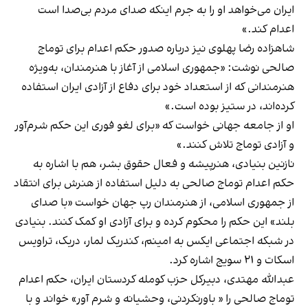
ایران می‌خواهد او را به جرم اینکه صدای مردم بی‌صدا است
اعدام کند.»
شاهزاده رضا پهلوی نیز درباره صدور حکم اعدام برای توماج
صالحی نوشت: «جمهوری اسلامی از آغاز با هنرمندان، به‌ویژه
هنرمندانی که از استعداد خود برای دفاع از آزادی ایران استفاده
کرده‌اند، در ستیز بوده است.»
او از جامعه جهانی خواست که «برای لغو فوری این حکم شرم‌آور
و آزادی توماج تلاش کنند.»
نازنین بنیادی، هنرپیشه و فعال حقوق بشر، هم با اشاره به
حکم اعدام توماج صالحی به دلیل استفاده از هنرش برای انتقاد
از جمهوری اسلامی، از هنرمندان رپ جهان خواست «با صدای
بلند» این حکم را محکوم کرده و برای آزادی او کمک کنند. بنیادی
در شبکه اجتماعی ایکس به امینم، کندریک لمار، دریک، تراویس
اسکات و ۲۱ سویج اشاره کرد.
عبدالله مهتدی، دبیرکل حزب کومله کردستان ایران، حکم اعدام
توماج صالحی را « باورنکردنی، وحشیانه و شرم آور» خواند و با