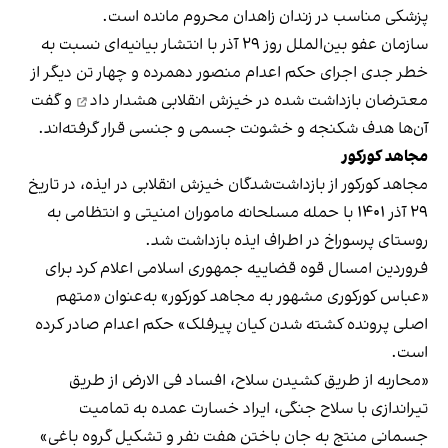
پزشکی مناسب در زندان زاهدان محروم مانده است.
سازمان عفو بین‌الملل روز ۲۹ آذر با انتشار بیانیه‌ای نسبت به
خطر جدی اجرای حکم اعدام منصور دهمرده و چهار تن دیگر از
معترضان بازداشت شده در خیزش انقلابی
هشدار داد
و گفت
آن‌ها هدف شکنجه و خشونت جسمی و جنسی قرار گرفته‌اند.
مجاهد کورکور
مجاهد کورکور از بازداشت‌شدگان خیزش انقلابی در ایذه، در تاریخ
۲۹ آذر ۱۴۰۱ با حمله مسلحانه ماموران امنیتی و انتظامی به
روستای پرسوراخ در اطراف ایذه بازداشت شد.
فروردین امسال قوه قضاییه جمهوری اسلامی اعلام کرد برای
«عباس کورکوری مشهور به مجاهد کورکور» به‌عنوان «متهم
اصلی پرونده کشته شدن کیان پیرفلک» حکم اعدام صادر کرده
است.
«محاربه از طریق کشیدن سلاح، افساد فی‌ الارض از طریق
تیراندازی با سلاح جنگی، ایراد خسارت عمده به تمامیت
جسمانی منتج به جان باختن هفت نفر و تشکیل گروه باغی»