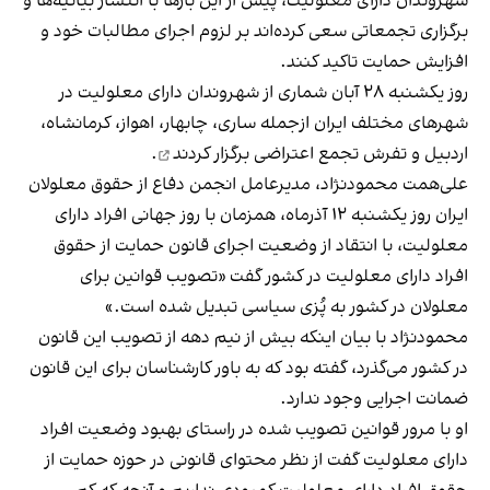
شهروندان دارای معلولیت، پیش از این بارها با انتشار بیانیه‌ها و
برگزاری تجمعاتی
سعی کرده‌اند
بر لزوم اجرای مطالبات خود و
افزایش حمایت تاکید کنند.
روز یکشنبه ۲۸ آبان شماری از شهروندان دارای معلولیت در
شهرهای مختلف ایران ازجمله ساری، چابهار، اهواز، کرمانشاه،
اردبیل و تفرش تجمع اعتراضی
برگزار کردند
.
علی‌همت محمودنژاد، مدیرعامل انجمن دفاع از حقوق معلولان
ایران روز یکشنبه ۱۲ آذرماه، همزمان با روز جهانی افراد دارای
معلولیت، با انتقاد از وضعیت اجرای قانون حمایت از حقوق
افراد دارای معلولیت در کشور
گفت
«تصویب قوانین برای
معلولان در کشور به پُزی سیاسی تبدیل شده است.»
محمودنژاد با بیان اینکه بیش از نیم دهه از تصویب این قانون
در کشور می‌گذرد، گفته بود که به باور کارشناسان برای این قانون
ضمانت اجرایی وجود ندارد.
او با مرور قوانین تصویب شده در راستای بهبود وضعیت افراد
دارای معلولیت
گفت
از نظر محتوای قانونی در حوزه حمایت از