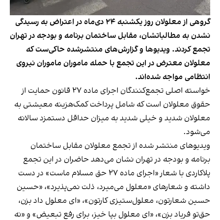
گروهی از معلولان روز یکشنبه ۲۴ دی‌ماه در اعتراض به رسیدگی
نشدن به مطالباتشان، مقابل ساختمان برنامه و بودجه در تهران
تجمع کردند. ویدیوها و گزارش‌های منتشرشده حاکی‌ست که
معلولان معترض در این تجمع با حمله ماموران ماموران نیروی
انتظامی مواجه شده‌اند.
خواسته اصلی تجمع‌کنندگان اجرای ماده ۲۷ قانون حمایت از
حقوق معلولان است که شامل پرداخت کمک‌هزینه معیشتی به
معلولان شدید و خیلی شدید به میزان حداقل دستمزد سالانه
می‌شود.
ویدیوهای
منتشر شده
از تجمع معلولان مقابل ساختمان
برنامه و بودجه در تهران نشان می‌دهد حاضران در این تجمع
پلاکاردی با شعار «اجرای ماده ۲۷ حق مسلام ماست» در دست
داشته و شعارهای «معلول می‌میرد، ذلت نمی‌پذیرد»، «حسین
حسین شعارتون، معلول‌ستیزی کارتون»، «ای معلول داد بزن،
حق‌تو فریاد بزن»، «ای معلول بپا خیز، برای رفع تبعیض» و «نه