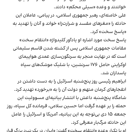
خواندند و وعده «سیلی محکم» دادند.
علی خامنه‌ای، رهبر جمهوری اسلامی، در پیامی، عاملان این
حادثه را «مغزهای مفسد و شرارت‌زا» خواند و آنان را تهدید به
«پاسخ سخت» کرد.
پاسخ سخت مورد اشاره او یادآور کلیدواژه «انتقام سخت»
مقامات جمهوری اسلامی پس از کشته شدن قاسم سلیمانی
است که در نهایت منجر به سرنگون‌سازی عمدی هواپیمای
اوکراینی حامل ۱۷۶ سرنشین، با شلیک موشک‌های سپاه
پاسداران شد.
ابراهیم رئیسی روز پنج‌شنبه اسرائیل را به دست داشتن در
انفجارهای کرمان متهم و دولت آن را به «برخورد» تهدید کرد.
شامگاه پنج‌شنبه داعش با انتشار بیانیه‌ای مسوولیت این
حمله را بر عهده گرفت اما حسین سلامی، فرمانده‌ کل سپاه، روز
جمعه ۱۵ دی بی‌توجه به این بیانیه، آمریکا و اسرائیل را عامل
این حادثه مرگ‌بار معرفی کرد.
او با تکرار وعده «انتقام سخت» گفت: «ایران در یک نبرد بزرگ قرار