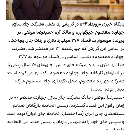
پایگاه خبری «رویداد۲۴» در گزارشی به نقش «شرکت چای‌سازی
چهارده معصوم جیرگوابر» و مالک آن، حمیدرضا موثقی، در
پرونده موسوم به فساد ۳/۷ میلیارد دلاری واردات چای پرداخت.
بر اساس
این گزارش که چهارشنبه ۲۲ آذر منتشر شد
، «شرکت
چهارده معصوم» نقشی اساسی در فساد موسوم به ۳/۷
میلیارد دلاری دارد و شرکت چای دبش، چای‌های ۲۰ سال پیش را
در انبار‌های کارخانه چای چهارده معصوم نگهداری می‌کرده است:
«شرکت چهارده معصوم، محل نگهداری چای مسموم شرکت
دبش بوده است.»
حمیدرضا موثقی، مالک «شرکت چای‌سازی چهارده معصوم» در
زمان وقوع این فساد گسترده، رییس اتحادیه بازرگانان صنایع
بسته‌بندی چای ایران (به اختصار: اتحادیه چای ایران) بوده است
و سپس جای خود را به شهریار داریانی، رییس جدید این اتحادیه
داده است.