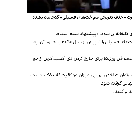
رز گزارش داد در پیش‌نویس توافق‌نامه احتمالی نشست اقلیمی سازمان ملل متحد در دوبی موسوم به کاپ ۲۸، عبارت «حذف تدریجی سوخت‌های فسیلی» گنجانده نشده
در این پیش‌نویس آمده است که کشورها «می‌توانند» با اتخاذ تدابیری «منصفانه، منظم و عادلانه»، میزان تولید و مصرف سوخت‌های فسیلی را تا پیش از سال ۲۰۵۰ یا حدود آن، به
پیشنهادی ذکر شده در این پیش‌نویس می‌توان به سه برابر کردن ظرفیت انرژی‌های تجدیدپذیر تا سال ۲۰۳۰ و توسعه فن‌آوری‌ها برای خارج کردن دی اکسید کربن از جو
 شاخص ارزیابی میزان موفقیت کاپ ۲۸ دانست.
هانی گرفته شود.
ام کنند.