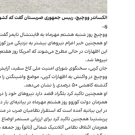
الکساندر ووچیچ، رییس جمهوری صربستان گفت که کشورش خ
زد.
ووچیچ روز شنبه هشتم مهرماه به فایننشال تایمز گفت 
او همچنین خبر اعزام نیروهای بیشتر به نزدیکی مرز کوزوو 
این اظهارات در حالی مطرح می‌شوند که آمریکا روز هفتم 
نیروها شد.
جان کربی، سخنگوی شورای امنیت ملی کاخ سفید، آرایش نظا
گذشته کاهشی ۵۰ درصدی را نشان می‌دهد.
او همچنین تاکید کرد بلگراد قصد دارد نیروهای خود را د
همزمان دولت کوزوو روز هشتم مهرماه در بیانیه‌ای بار د
در این بیانیه آمده است که استقرار نظامیان صرب در من
پریشتینا همچنین تاکید کرد برای ارزیابی مستمر اوضاع م
هم‌زمان ائتلاف نظامی آتلانتیک شمالی (ناتو) روز جمعه 