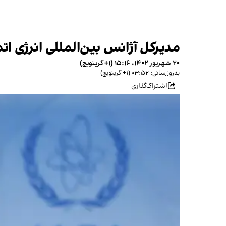
مدیرکل آژانس بین‌المللی انرژی ا
۲۰ شهریور ۱۴۰۲، ۱۵:۱۶ (‎+۱ گرینویچ)
به‌روزرسانی: ۰۳:۵۲ (‎+۱ گرینویچ)
اشتراک‌گذاری