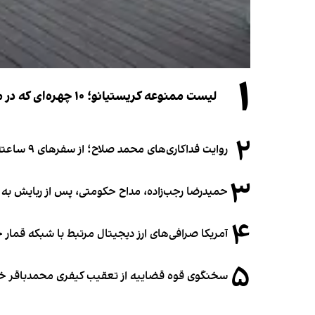
۱
لیست ممنوعه کریستیانو؛ ۱۰ چهره‌ای که در مراسم عروسی رونالدو و جورجینا جایی ندارند
۲
روایت فداکاری‌های محمد صلاح؛ از سفرهای ۹ ساعته تا خوابیدن زیر آسمان قاهره
۳
حمیدرضا رجب‌زاده، مداح حکومتی، پس از ربایش به
۴
آمریکا صرافی‌های ارز دیجیتال مرتبط با شبکه قمار 
۵
سخنگوی قوه قضاییه از تعقیب کیفری محمدباقر خرازی،