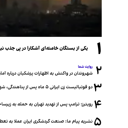
۱
یکی از بستگان خامنه‌ای آشکارا در پی جذب 
۲
روایت شما
شهروندان در واکنش به اظهارات پزشکیان درباره آمار ج
۳
دو فوتبالیست زن ایرانی ۵ ماه پس از پناهندگی، شهروند استرالیا شدند
۴
رویترز: ترامپ پس از تهدید تهران به حمله به زیرس
۵
نشریه پیام ما: صنعت گردشگری ایران عملا به تع