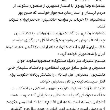
شاهزاده رضا پهلوی با انتشار تصویری از منصوره سگوند، از
مردم لرستان و استان‌های هم‌جوار خواست که صبح روز
سه‌شنبه، ۱۶ خرداد، در مراسم خاکسپاری «دختر ایران» شرکت
کنند.
شاهزاده رضا پهلوی گفت: «رژیم و مزدورانش بدانند که این
جنایات فراموش نمی‌شود و هرگونه اخلال در برگزاری مراسم
خاکسپاری و آزار و اذیت خانواده داغدار او، تنها آتش خشم مردم
ایران را شعله‌ورتر خواهد کرد.»
مسیح علینژاد نیز «مرگ مشکوک» منصوره سگوند جوان
معترض و عضو سابق نیروی انتظامی،‌ و بامشاد سلیمان‌خانی،
دانشجوی معترض اهل آبدانان، را نشانگر برنامه حکومت برای
قتل سیستماتیک جوانان معترض خواند.
علینژاد افزود: «سابقه تاریک جمهوری اسلامی در آدمکشی و
حذف معترضانی که با دست خالی به خیابان آمده بودند همه
گواه این مساله است. همه این اقدام‌ها اما نشانه ترس حکومت
از مردمش است و تشدید اعتراضات در همه سال‌های گذشته