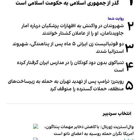
۱
گذر از جمهوری اسلامی به حکومت اسلامی است
روایت شما
۲
شهروندان در واکنش به اظهارات پزشکیان درباره آمار
جاویدنامان، او را از عاملان کشتار خواندند
۳
دو فوتبالیست زن ایرانی ۵ ماه پس از پناهندگی، شهروند
استرالیا شدند
۴
تنباکوی بدون دود کودکان را در مدارس ایران گرفتار کرده
است
۵
رویترز: ترامپ پس از تهدید تهران به حمله به زیرساخت‌های
منطقه، حملات گسترده را متوقف کرد
انتخاب سردبیر
وال‌استریت ژورنال: با کاهش ذخایر مهمات پنتاگون،
آمریکا نگران حمله روسیه به اعضای ناتو‌ است