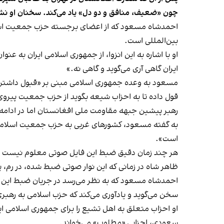
چون «ضعیف، منافق و دو دل» یاد می‌کند. سخنان او نش
احمدشاه مسعود که از اعضای برجسته حزب جمعیت اسل
بین‌المللی است.
او با اشاره به این انزوا، از جمهوری اسلامی ایران به‌ 
ایران گاهی آری می‌گوید و گاهی نه.»
مسعود به وعده جمهوری اسلامی مبنی بر «قبول داشتن ح
قول داده تا به احزاب شیعه بگوید از حزب جمعیت پیروی
رهبر پیشین جبهه مقاومت ملی افغانستان اما در ادامه فا
به گفته مسعود، کشورهای غربی به حزب جمعیت اسلامی اف
است».
هر چند زمان دقیق ضبط این فایل صوتی معلوم نیست اما به نظر می‌
ظاهر شاه در زمانی که این نوار صوتی ضبط شده، در رم، پا
احمدشاه مسعود که به نظر می‌رسد در جریان ضبط این فا
سخن می‌گوید و یادآوری می‌کند که حزب اسلامی به رهب
او احزاب متعلق به اهل تشیع را برای جمهوری اسلامی ا
سعودی، احزابی «مطلوب» می‌خواند.