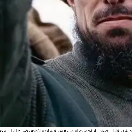
ه شد، فایلی صوتی از احمدشاه مسعود، فرمانده ائتلاف ضد طالبان منت